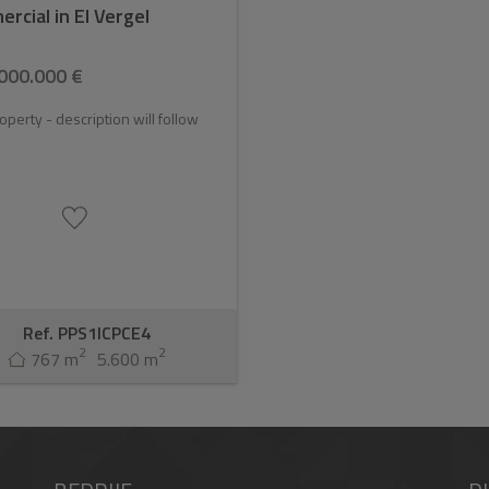
rcial in El Vergel
000.000 €
perty - description will follow
Ref. PPS1ICPCE4
2
2
767 m
5.600 m