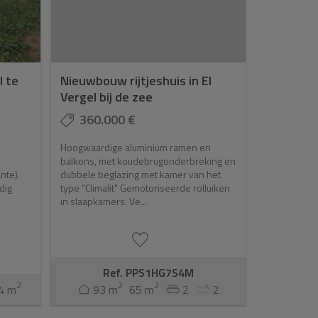
l te
Nieuwbouw rijtjeshuis in El
Vergel bij de zee
360.000 €
Hoogwaardige aluminium ramen en
balkons, met koudebrugonderbreking en
nte).
dubbele beglazing met kamer van het
dig
type "Climalit" Gemotoriseerde rolluiken
in slaapkamers. Ve...
Ref. PPS1HG7S4M
2
2
2
4 m
93 m
65 m
2
2