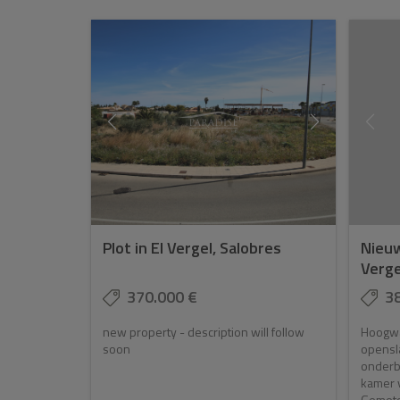
Plot in El Vergel, Salobres
Nieuw
Verge
370.000 €
3
new property - description will follow
Hoogwa
soon
opensl
onderb
kamer v
Gemotor