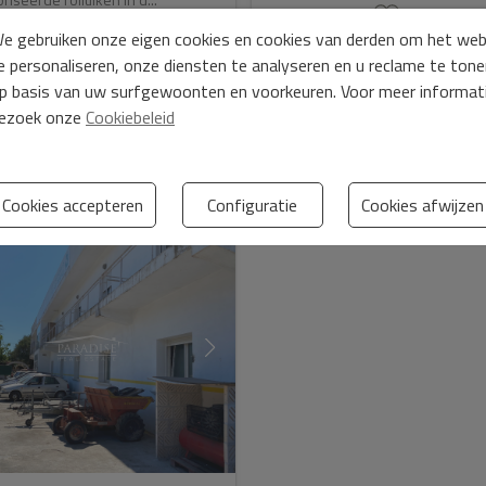
e gebruiken onze eigen cookies en cookies van derden om het we
e personaliseren, onze diensten te analyseren en u reclame te ton
p basis van uw surfgewoonten en voorkeuren. Voor meer informat
ezoek onze
Cookiebeleid
Ref. PPS1GFG26D
Ref. ARKW9B7XFN
2
2
2
2
76 m
78 m
2
2
225 m
415 m
3
Cookies accepteren
Configuratie
Cookies afwijzen