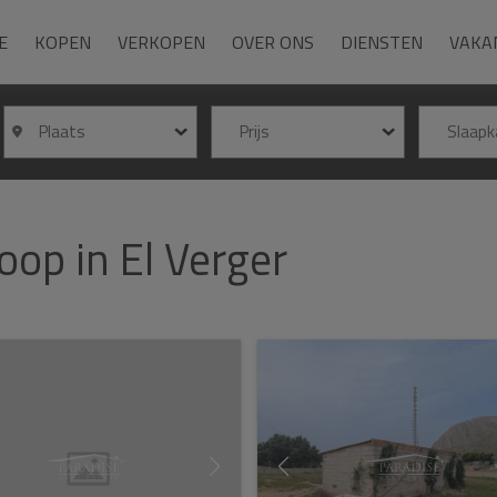
E
KOPEN
VERKOPEN
OVER ONS
DIENSTEN
VAKA
Plaats
Prijs
Slaap
op in El Verger