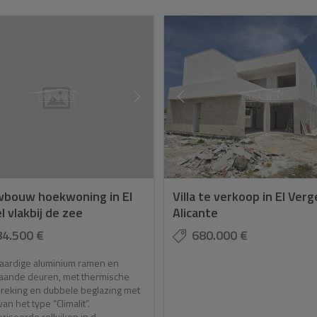
bouw hoekwoning in El
Villa te verkoop in El Verg
l vlakbij de zee
Alicante
84.500 €
680.000 €
ardige aluminium ramen en
aande deuren, met thermische
reking en dubbele beglazing met
an het type “Climalit”.
iseerde rolluiken in d...