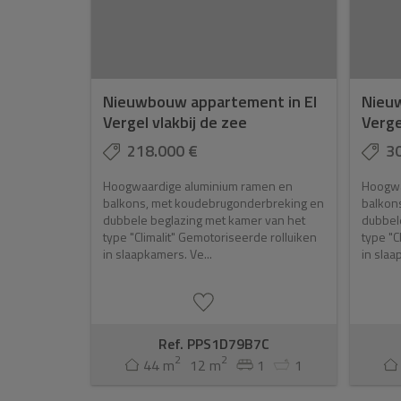
Nieuwbouw appartement in El
Nieuw
Vergel vlakbij de zee
Verge
218.000 €
3
Hoogwaardige aluminium ramen en
Hoogwa
balkons, met koudebrugonderbreking en
balkon
dubbele beglazing met kamer van het
dubbel
type "Climalit" Gemotoriseerde rolluiken
type "C
in slaapkamers. Ve...
in slaa
Ref. PPS1D79B7C
2
2
44 m
12 m
1
1