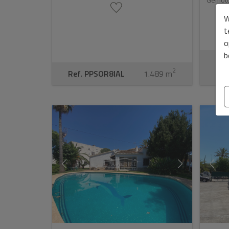
W
t
o
b
2
Ref. PPSOR8IAL
1.489 m