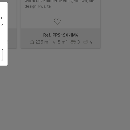
wordt deze moderne villa gebouwd, die
design, kwalite...
b
en
ie
Ref. PPS1SX7IM4
2
2
3
225 m
415 m
3
4