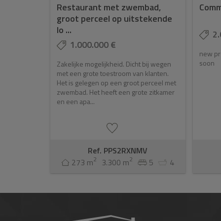
Restaurant met zwembad,
Comme
groot perceel op uitstekende
lo ...
2.
1.000.000 €
new pro
soon
Zakelijke mogelijkheid. Dicht bij wegen
met een grote toestroom van klanten.
Het is gelegen op een groot perceel met
zwembad. Het heeft een grote zitkamer
en een apa...
Ref. PPS2RXNMV
2
2
273 m
3.300 m
5
4