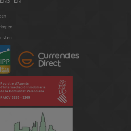
IENSTEN
pen
rkopen
ensten