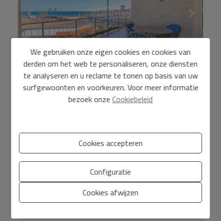
We gebruiken onze eigen cookies en cookies van
derden om het web te personaliseren, onze diensten
te analyseren en u reclame te tonen op basis van uw
Appartement aan het strand van het
surfgewoonten en voorkeuren. Voor meer informatie
Arenal-strand in Já ...
bezoek onze
Cookiebeleid
530.000 €
1E LIJN STRAND APPARTEMENT OPEN ZEEZICHT COMPLEX
MET ZWEMBAD EN PARKEERPLAATS Ontdek uw nieuwe
Cookies accepteren
huis aan het felbegeerde Arenalstrand in Jávea! Dit
spectaculaire a...
Configuratie
Cookies afwijzen
2
Ref. PPSHPFPBB
112 m
4
2