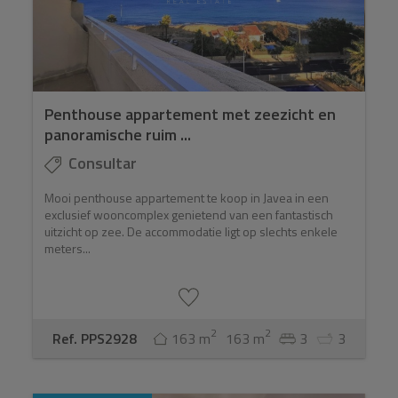
Penthouse appartement met zeezicht en
panoramische ruim ...
Consultar
Mooi penthouse appartement te koop in Javea in een
exclusief wooncomplex genietend van een fantastisch
uitzicht op zee. De accommodatie ligt op slechts enkele
meters...
2
2
Ref. PPS2928
163 m
163 m
3
3