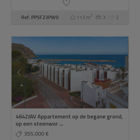
2
Ref. PPSF23PW0
113 m
3
2
4642JAV Appartement op de begane grond,
op een steenwor ...
355.000 €