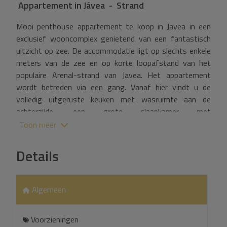
Appartement
in
Jávea - Strand
Mooi penthouse appartement te koop in Javea in een
exclusief wooncomplex genietend van een fantastisch
uitzicht op zee. De accommodatie ligt op slechts enkele
meters van de zee en op korte loopafstand van het
populaire Arenal-strand van Javea. Het appartement
wordt betreden via een gang. Vanaf hier vindt u de
volledig uitgeruste keuken met wasruimte aan de
achterzijde, een grote slaapkamer met
tweepersoonsbed aan één kant, een familie-badkamer
Toon meer
aan de andere kant. Verder vinden we een zeer ruime L-
vormige woon- en eetkamer die volledig opent op een
Details
overdekt terras genietend van een prachtig uitzicht op
zee en met ruimte om comfortabel te zitten met 10
personen.
Algemeen
Een trap, die zich ook in de gang bevindt, brengt u naar
de bovenste verdieping, die bestaat uit de
Voorzieningen