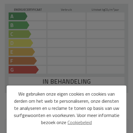
2
ENERGIECERTIFICAAT
Verbruik
Uitstoot kg
CO
/m
jaar
2
A
B
C
D
E
F
G
IN BEHANDELING
We gebruiken onze eigen cookies en cookies van
derden om het web te personaliseren, onze diensten
*Deze informatie is onderhevig aan fouten en maakt geen deel uit van een contract.
te analyseren en u reclame te tonen op basis van uw
Het aanbod kan zonder voorafgaande kennisgeving worden gewijzigd of
ingetrokken. De prijs is exclusief de kosten van de aankoop.
surfgewoonten en voorkeuren. Voor meer informatie
bezoek onze
Cookiebeleid
Jouw volledige naam
*