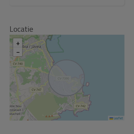
Contacteer ons vandaag nog om een bezoek te
organiseren!
Locatie
+
−
Leaflet