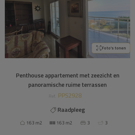
Foto's tonen
Penthouse appartement met zeezicht en
panoramische ruime terrassen
PPS2928
Ref.
Raadpleeg
163 m2
163 m2
3
3