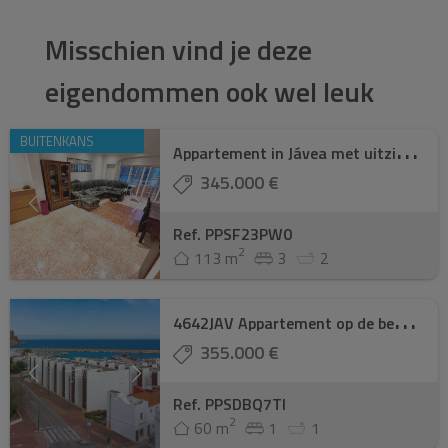
Misschien vind je deze
eigendommen ook wel leuk
A
ppartement in Jávea met uitzicht op zee en ...
BUITENKANS
345.000 €
Ref. PPSF23PW0
2
113 m
3
2
4
642JAV Appartement op de begane grond, op ee ...
355.000 €
Ref. PPSDBQ7TI
2
60 m
1
1