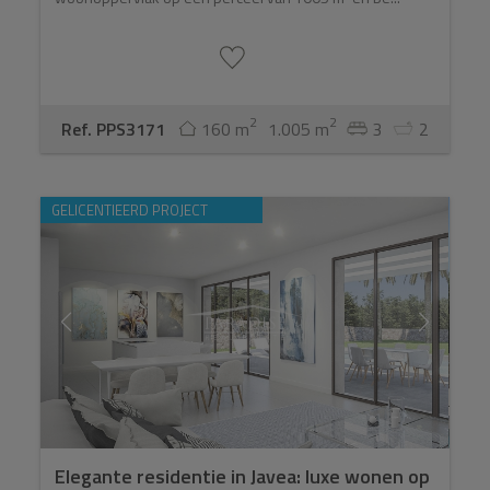
2
2
Ref. PPS3171
160 m
1.005 m
3
2
GELICENTIEERD PROJECT
Elegante residentie in Javea: luxe wonen op