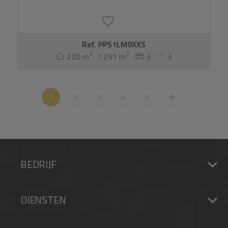
Ref. PPS1LM9XXS
2
2
220 m
1.291 m
3
3
1
2
3
4
5
BEDRIJF
DIENSTEN