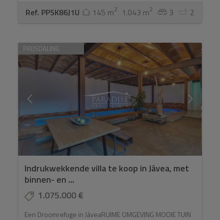
2
2
Ref. PPSK86J1U
145 m
1.043 m
3
2
PRIJSDALING
Indrukwekkende villa te koop in Jávea, met
binnen- en ...
1.075.000 €
Een Droomrefuge in JáveaRUIME OMGEVING MOOIE TUIN