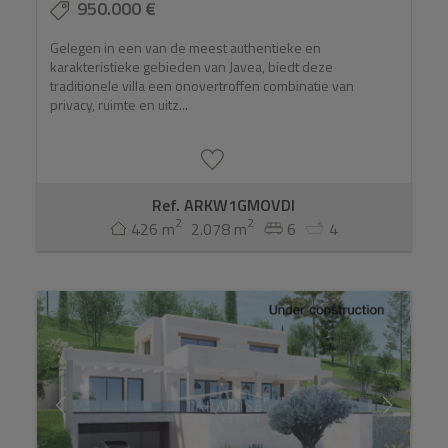
950.000 €
Gelegen in een van de meest authentieke en
karakteristieke gebieden van Javea, biedt deze
traditionele villa een onovertroffen combinatie van
privacy, ruimte en uitz...
Ref. ARKW1GMOVDI
2
2
426 m
2.078 m
6
4