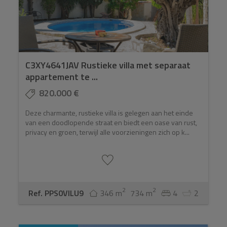
C3XY4641JAV Rustieke villa met separaat
appartement te ...
820.000 €
Deze charmante, rustieke villa is gelegen aan het einde
van een doodlopende straat en biedt een oase van rust,
privacy en groen, terwijl alle voorzieningen zich op k...
2
2
Ref. PPS0VILU9
346 m
734 m
4
2