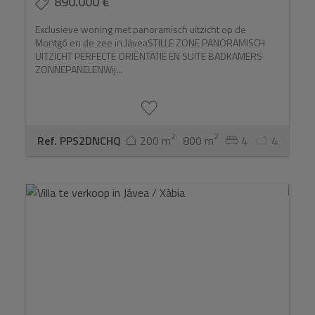
890.000 €
Exclusieve woning met panoramisch uitzicht op de
Montgó en de zee in JáveaSTILLE ZONE PANORAMISCH
UITZICHT PERFECTE ORIËNTATIE EN SUITE BADKAMERS
ZONNEPANELENWij...
2
2
Ref. PPS2DNCHQ
200 m
800 m
4
4