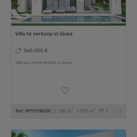
Villa te verkoop in Jávea
945.000 €
Villa van nieuw project in Javea
2
2
Ref. PPSSY9KXN
185 m
1.000 m
3
2