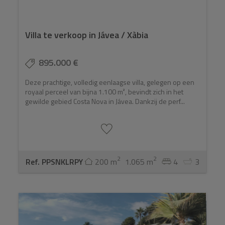
Villa te verkoop in Jávea / Xàbia
895.000 €
Deze prachtige, volledig eenlaagse villa, gelegen op een
royaal perceel van bijna 1.100 m², bevindt zich in het
gewilde gebied Costa Nova in Jávea. Dankzij de perf...
2
2
Ref. PPSNKLRPY
200 m
1.065 m
4
3