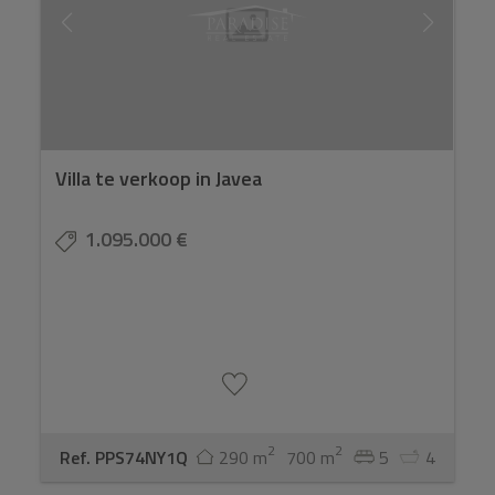
Villa te verkoop in Javea
1.095.000 €
2
2
Ref. PPS74NY1Q
290 m
700 m
5
4