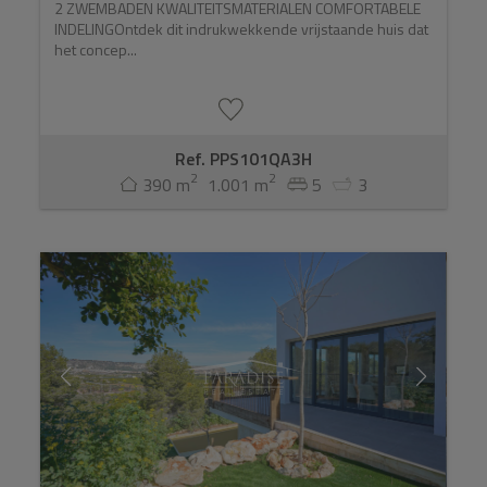
2 ZWEMBADEN KWALITEITSMATERIALEN COMFORTABELE
INDELINGOntdek dit indrukwekkende vrijstaande huis dat
het concep...
Ref. PPS101QA3H
2
2
390 m
1.001 m
5
3