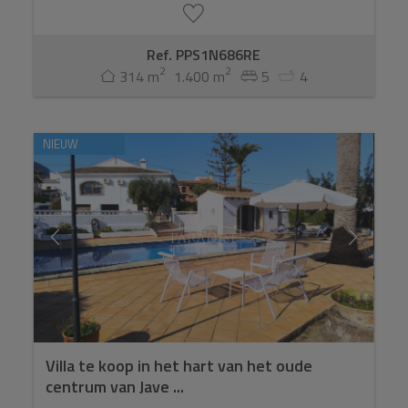
Ref. PPS1N686RE
2
2
314 m
1.400 m
5
4
NIEUW
Villa te koop in het hart van het oude
centrum van Jave ...