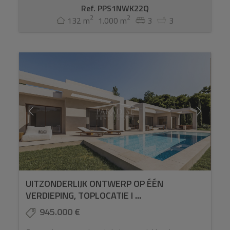
Ref. PPS1NWK22Q
2
2
132 m
1.000 m
3
3
UITZONDERLIJK ONTWERP OP ÉÉN
VERDIEPING, TOPLOCATIE I ...
945.000 €