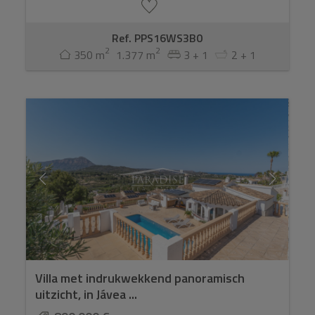
Ref. PPS16WS3B0
2
2
350 m
1.377 m
3 + 1
2 + 1
Villa met indrukwekkend panoramisch
uitzicht, in Jávea ...