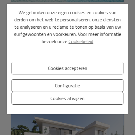
MODERNE LUXE VILLA MET 3 SLAAPKAMERS
We gebruiken onze eigen cookies en cookies van
derden om het web te personaliseren, onze diensten
945.000 €
te analyseren en u reclame te tonen op basis van uw
surfgewoonten en voorkeuren. Voor meer informatie
Ervaar ongeëvenaard luxe wonen aan de Costa Blanca
bezoek onze
Cookiebeleid
met dit exclusieve project, op slechts een steenworp
afstand van de meest prestigieuze stranden, restaurants
en go...
Cookies accepteren
2
2
Ref. PPS3158
177 m
1.000 m
3
3
Configuratie
Cookies afwijzen