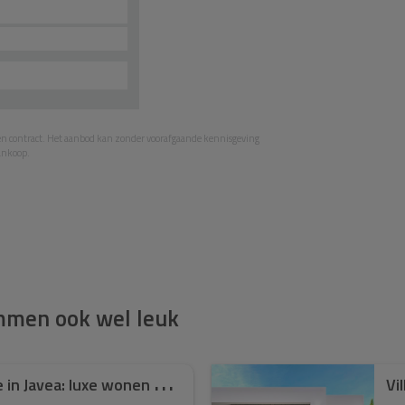
een contract. Het aanbod kan zonder voorafgaande kennisgeving
aankoop.
ommen ook wel leuk
E
legante residentie in Javea: luxe wonen op e ...
Vi