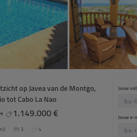
itzicht op Javea van de Montgo,
Jouw vo
io tot Cabo La Nao
1.149.000 €
 €
Jouw e-
 m2
3
4