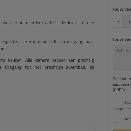
Jouw te
enheid voor meerdere auto's, die leidt tot een
Jouw ber
nenplaats. De voordeur leidt via de gang naar
mer.
hte keuken. Alle kamers hebben een prachtig
cte toegang tot het prachtige zwembad, de
Basisinfor
Europese 
en twee tweepersoons slaapkamers, één met
(GDPR).
+ 
Ik he
taande uit een prachtige tuin, met fruitbomen,
accepteer 
Ik ac
n prachtig uitzicht. Een bezichtiging wordt ten