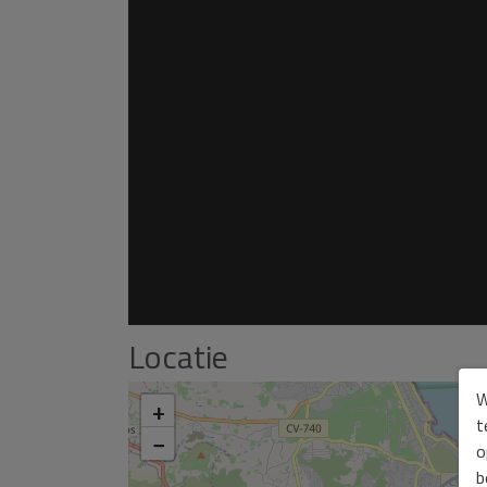
Locatie
W
+
t
−
o
b