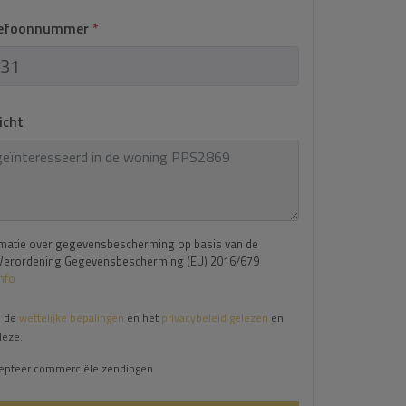
lefoonnummer
*
icht
matie over gegevensbescherming op basis van de
Verordening Gegevensbescherming (EU) 2016/679
Info
b de
wettelijke bepalingen
en het
privacybeleid gelezen
en
deze.
cepteer commerciële zendingen