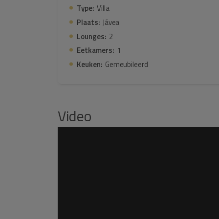
Type:
Villa
Contacteer ons vandaag nog!
Plaats:
Jávea
Lounges:
2
Eetkamers:
1
Keuken:
Gemeubileerd
Video