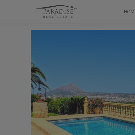
1 / 30
HOM