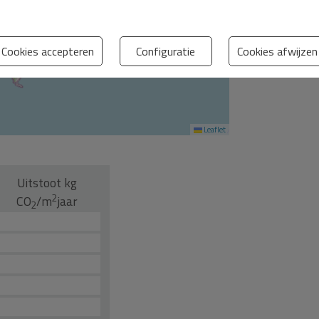
Cookies accepteren
Configuratie
Cookies afwijzen
Leaflet
Uitstoot kg
2
CO
/m
jaar
2