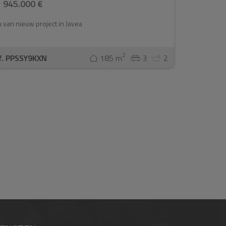
945.000 €
la van nieuw project in Javea
2
f. PPSSY9KXN
185 m
3
2