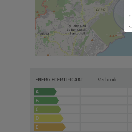
ENERGIECERTIFICAAT
Verbruik
A
B
C
D
E