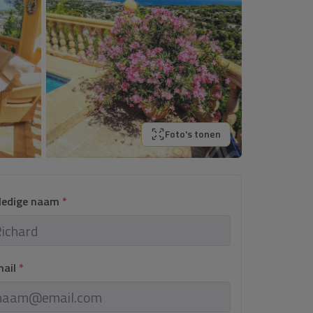
Foto's tonen
lledige naam
*
mail
*