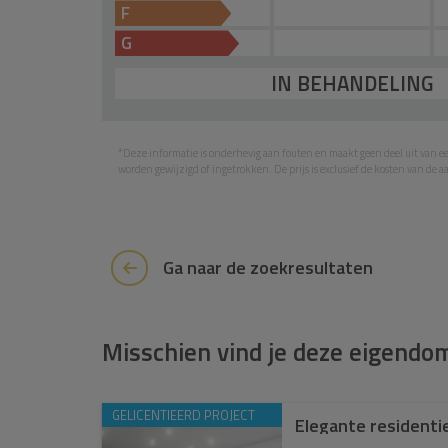
F
G
IN BEHANDELING
*Deze informatie is onderhevig aan fouten en maakt geen deel uit van 
worden gewijzigd of ingetrokken. De prijs is exclusief de kosten van de 
Ga naar de zoekresultaten
Misschien vind je deze eigend
GELICENTIEERD PROJECT