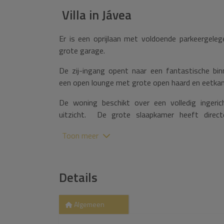
Villa
in
Jávea
Er is een oprijlaan met voldoende parkeergeleg
grote garage.
De zij-ingang opent naar een fantastische bin
een open lounge met grote open haard en eetka
De woning beschikt over een volledig ingeric
uitzicht. De grote slaapkamer heeft dire
zomerkeuken en de tuin.
Toon meer
Beneden hebben we een woonkamer, badkamer 
en-suite badkamer.
Details
De buitenruimte is aangelegd op één niveau, bes
palmen en is veel bloemen.
Algemeen
Deze uitstekende Villa is zeer privé en heeft ee
zeerste aanbevolen.