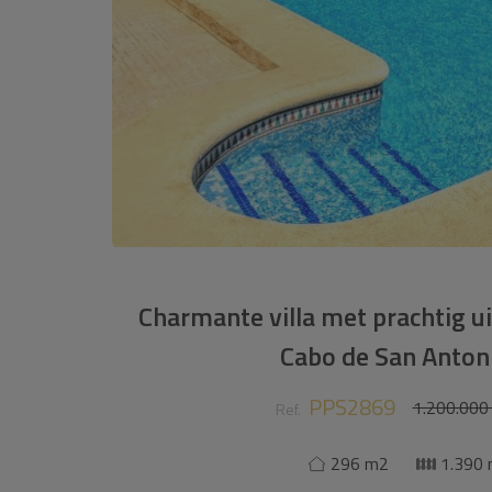
Charmante villa met prachtig u
Cabo de San Anton
PPS2869
1.200.000
Ref.
296 m2
1.390