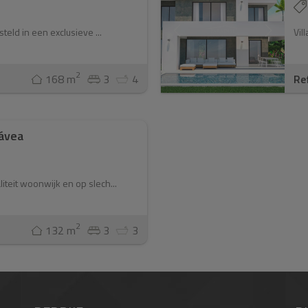
steld in een exclusieve ...
Vil
2
168 m
3
4
Re
Jávea
teit woonwijk en op slech...
2
132 m
3
3