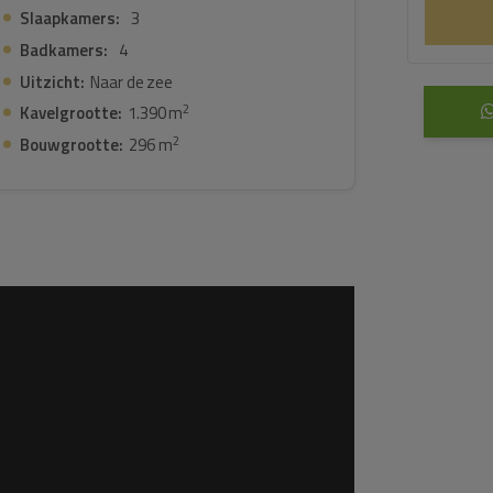
Slaapkamers:
3
Badkamers:
4
Uitzicht:
Naar de zee
2
Kavelgrootte:
1.390 m
2
Bouwgrootte:
296 m