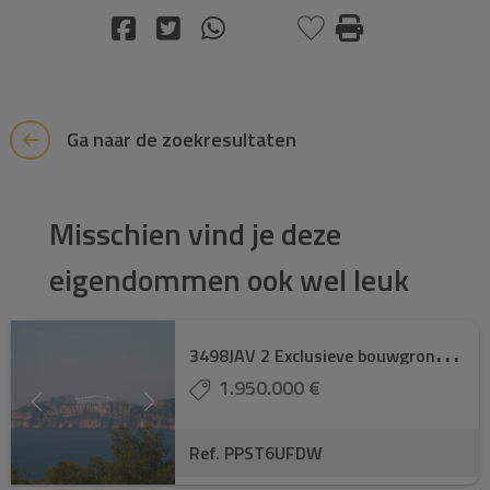
Ga naar de zoekresultaten
Misschien vind je deze
eigendommen ook wel leuk
3
498JAV 2 Exclusieve bouwgronden te koop
1.950.000 €
Ref. PPST6UFDW