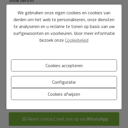
Jouw bericht
We gebruiken onze eigen cookies en cookies van
derden om het web te personaliseren, onze diensten
te analyseren en u reclame te tonen op basis van uw
surfgewoonten en voorkeuren. Voor meer informatie
Basisinformatie over gegevensbescherming op basis van de
bezoek onze
Cookiebeleid
Europese Verordening Gegevensbescherming (EU) 2016/679
(GDPR).
+ Info
Ik heb de
wettelijke bepalingen
en het
privacybeleid gelezen
en
Cookies accepteren
accepteer deze.
Ik accepteer commerciële zendingen
Configuratie
Cookies afwijzen
Stuur een aanvraag
Neem contact met ons op via
WhatsApp