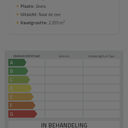
Plaats:
Jávea
Uitzicht:
Naar de zee
2
Kavelgrootte:
2.355 m
2
ENERGIECERTIFICAAT
Verbruik
Uitstoot kg
CO
/m
jaar
2
A
B
C
D
E
F
G
IN BEHANDELING