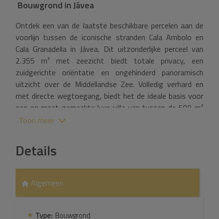
Bouwgrond
in
Jávea
Ontdek een van de laatste beschikbare percelen aan de
voorlijn tussen de iconische stranden Cala Ambolo en
Cala Granadella in Jávea. Dit uitzonderlijke perceel van
2.355 m² met zeezicht biedt totale privacy, een
zuidgerichte oriëntatie en ongehinderd panoramisch
uitzicht over de Middellandse Zee. Volledig verhard en
met directe wegtoegang, biedt het de ideale basis voor
een op maat gemaakte luxe villa van tussen de 600 m²
en 1.000 m², afhankelijk van het ontwerp. Zonder directe
Toon meer
buren en omringd door natuur, is het perceel perfect voor
wie exclusiviteit, rust en tijdloze elegantie aan de kust
Details
zoekt. Of het nu voor een privéwoning of als
investeringsproject is, dit is een zeldzame kans om een
erfgoedpand veilig te stellen in een van de meest
Algemeen
prestigieuze enclaves van de Costa Blanca. Exclusief
aangeboden door Paradise Real Estate, specialisten in
ultra-prime vastgoed in Jávea.
Type:
Bouwgrond