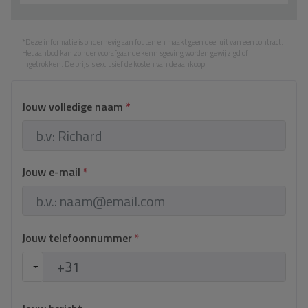
*Deze informatie is onderhevig aan fouten en maakt geen deel uit van een contract.
Het aanbod kan zonder voorafgaande kennisgeving worden gewijzigd of
ingetrokken. De prijs is exclusief de kosten van de aankoop.
Jouw volledige naam
*
Jouw e-mail
*
Jouw telefoonnummer
*