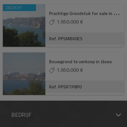
ZEEZICHT
P
rachtige Grondstuk for sale in Costa Nova Am ...
1.950.000 €
Ref. PPSMB60ES
Bouwgrond te verkoop in Jávea
1.950.000 €
Ref. PPSRTP8P0
BEDRIJF