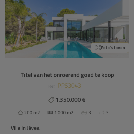
Foto's tonen
Titel van het onroerend goed te koop
PPS3043
Ref.
1.350.000 €
200 m2
1.000 m2
3
3
Villa
in
Jávea