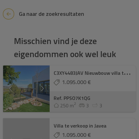
Ga naar de zoekresultaten
Misschien vind je deze
eigendommen ook wel leuk
C
3XY4483JAV Nieuwbouw villa te koop in Puerta ...
1.095.000 €
Ref. PPSO7K1QG
2
250 m
3
3
Villa te verkoop in Javea
1.095.000 €