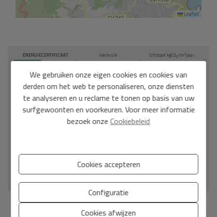
Leaflet
2
ENERGIECERTIFICAAT
Verbruik
Uitstoot kg
CO
/m
jaar
2
A
We gebruiken onze eigen cookies en cookies van
B
derden om het web te personaliseren, onze diensten
C
te analyseren en u reclame te tonen op basis van uw
D
surfgewoonten en voorkeuren. Voor meer informatie
bezoek onze
Cookiebeleid
E
F
G
Cookies accepteren
IN BEHANDELING
Configuratie
*Deze informatie is onderhevig aan fouten en maakt geen deel uit van een contract.
Cookies afwijzen
Het aanbod kan zonder voorafgaande kennisgeving worden gewijzigd of