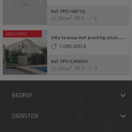
Ref. PPS74NY1Q
2
290 m
5
4
V
illa te koop met prachtig uitzicht op zee
GESCHORST
1.095.000 €
Ref. PPS1LM9XXS
2
220 m
3
3
BEDRIJF
DIENSTEN